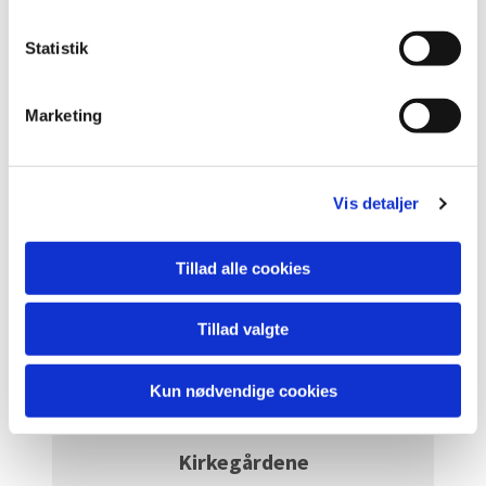
k
Aa Kirke
k
Statistik
e
v
Læs mere her
Marketing
a
l
g
Vis detaljer
Skt. Peders Kirke
Tillad alle cookies
Læs mere her
Tillad valgte
Kun nødvendige cookies
Kirkegårdene