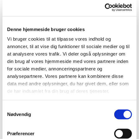
Velkommen til to aktive kirker i hjertet af
Denne hjemmeside bruger cookies
Bornholm.
Vi bruger cookies til at tilpasse vores indhold og
I daglig tale Aaker kirke og Skt. Peders kirke.
annoncer, til at vise dig funktioner til sociale medier og til
at analysere vores trafik. Vi deler også oplysninger om
Kirkerne er mulige at besøge i dagtimerne kl. 08.00-
din brug af vores hjemmeside med vores partnere inden
17.00 alle dage i ugen. Skt. Peders Kirke dog ikke om
for sociale medier, annonceringspartnere og
søndagen.
analysepartnere. Vores partnere kan kombinere disse
data med andre oplysninger, du har givet dem, eller som
Dog med forbehold for lukket i forbindelse med
de har indsamlet fra din brug af deres tjenester.
handlinger eller ved andre behov.
S
Nødvendig
a
m
t
Præferencer
y