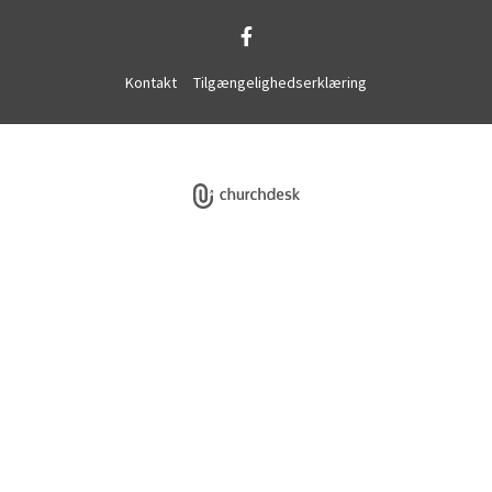
Kontakt
Tilgængelighedserklæring
Privatlivspolitik
Log på ChurchDesk