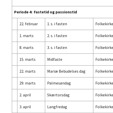
Periode 4: Fastetid og passionstid
22. februar
1. s. i fasten
Folkekirk
1. marts
2. s. i fasten
Folkekirk
8. marts
3. s. i fasten
Folkekirk
15. marts
Midfaste
Folkekirk
22. marts
Mariæ Bebudelses dag
Folkekirk
29. marts
Palmesøndag
Folkekirk
2. april
Skærtorsdag
Folkekirk
3. april
Langfredag
Folkekirk