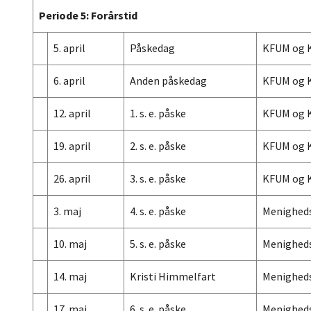
Periode 5: Forårstid
5. april
Påskedag
KFUM og 
6. april
Anden påskedag
KFUM og 
12. april
1. s. e. påske
KFUM og 
19. april
2. s. e. påske
KFUM og 
26. april
3. s. e. påske
KFUM og 
3. maj
4. s. e. påske
Menighed
10. maj
5. s. e. påske
Menighed
14. maj
Kristi Himmelfart
Menighed
17. maj
6. s. e. påske
Menighed