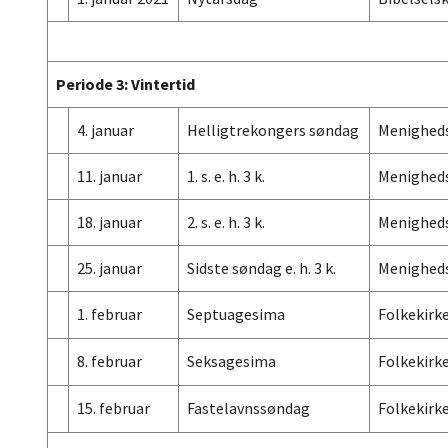
Periode 3: Vintertid
4. januar
Helligtrekongers søndag
Menighed
11. januar
1. s. e. h. 3 k.
Menighed
18. januar
2. s. e. h. 3 k.
Menighed
25. januar
Sidste søndag e. h. 3 k.
Menighed
1. februar
Septuagesima
Folkekirk
8. februar
Seksagesima
Folkekirk
15. februar
Fastelavnssøndag
Folkekirk