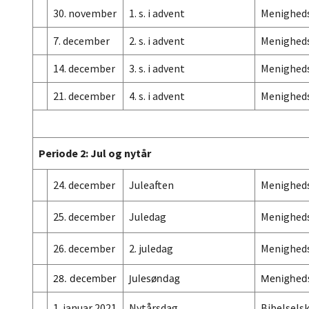
30. november
1. s. i advent
Menigheds
7. december
2. s. i advent
Menigheds
14. december
3. s. i advent
Menigheds
21. december
4. s. i advent
Menigheds
Periode 2: Jul og nytår
24. december
Juleaften
Menighed
25. december
Juledag
Menighed
26. december
2. juledag
Menighed
28. december
Julesøndag
Menighed
1. januar 2021
Nytårsdag
Bibelsels