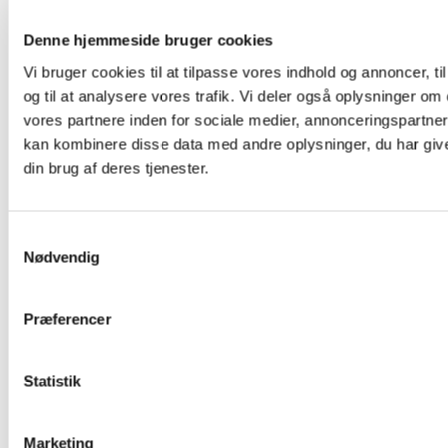
6. september
14. s. e. trin
Folkekirkens Nød
Denne hjemmeside bruger cookies
Vi bruger cookies til at tilpasse vores indhold og annoncer, til
13.
15. s. e. trin
Folkekirkens Nød
og til at analysere vores trafik. Vi deler også oplysninger 
september
vores partnere inden for sociale medier, annonceringspartne
kan kombinere disse data med andre oplysninger, du har give
20.
16. s. e. trin
Folkekirkens Nød
din brug af deres tjenester.
september
27.
17. s.e. trin.
Folkekirkens Nød
S
september
Nødvendig
a
m
t
Præferencer
Periode 8: Trinitatis III
y
k
4. oktober
18. s. e. trin
Kirkens Korshær
k
Statistik
e
11. oktober
19. s. e. trin.
Kirkens Korshær
v
Marketing