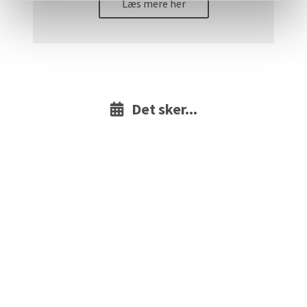
Læs mere her
Det sker...
