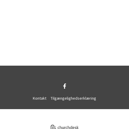
Kontakt
Tilgængelighedserklæring
Privatlivspolitik
Log på ChurchDesk