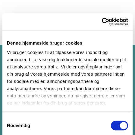
Denne hjemmeside bruger cookies
Vi bruger cookies til at tilpasse vores indhold og
Velkommen til to aktive
annoncer, til at vise dig funktioner til sociale medier og til
at analysere vores trafik. Vi deler også oplysninger om
kirker
din brug af vores hjemmeside med vores partnere inden
for sociale medier, annonceringspartnere og
analysepartnere. Vores partnere kan kombinere disse
Velkommen til to aktive kirker i Aaker og
data med andre oplysninger, du har givet dem, eller som
Pedersker sogne. To smukke og meget
de har indsamlet fra din brug af deres tjenester.
forskellige kirker, men de har det til
fælles at de er usædvanligt farverige
S
og de er helt sikkert et besøg værd.
Nødvendig
a
Velkommen til gudstjeneste, til at deltage
m