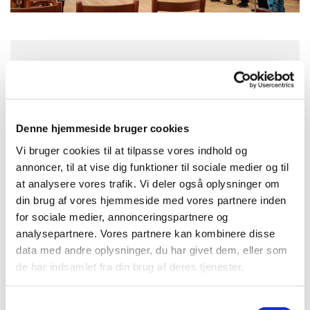
Torsdag 1. april 2027, kl. 13:30
Konfirmandstue, Nybyvej 2, 3720
Denne hjemmeside bruger cookies
Aakirkeby
Vi bruger cookies til at tilpasse vores indhold og
annoncer, til at vise dig funktioner til sociale medier og til
at analysere vores trafik. Vi deler også oplysninger om
din brug af vores hjemmeside med vores partnere inden
for sociale medier, annonceringspartnere og
analysepartnere. Vores partnere kan kombinere disse
data med andre oplysninger, du har givet dem, eller som
de har indsamlet fra din brug af deres tjenester.
S