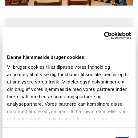
Torsdag 24. september 2026, kl. 13:30
Konfirmandstue, Nybyvej 2, 3720
Denne hjemmeside bruger cookies
Aakirkeby
Vi bruger cookies til at tilpasse vores indhold og
annoncer, til at vise dig funktioner til sociale medier og til
at analysere vores trafik. Vi deler også oplysninger om
din brug af vores hjemmeside med vores partnere inden
for sociale medier, annonceringspartnere og
analysepartnere. Vores partnere kan kombinere disse
data med andre oplysninger, du har givet dem, eller som
de har indsamlet fra din brug af deres tjenester.
S