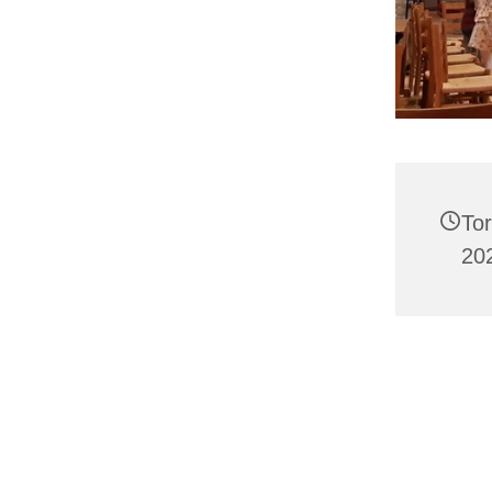
To
202