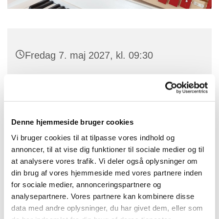
Fredag 7. maj 2027, kl. 09:30
Skt. Peders Kirke, Søndre Landevej
63K, 3720 Aakirkeby
Denne hjemmeside bruger cookies
Vi bruger cookies til at tilpasse vores indhold og
Musikalsk legestue ledes af kirkesanger. Karin Bienz.
annoncer, til at vise dig funktioner til sociale medier og til
at analysere vores trafik. Vi deler også oplysninger om
Vi laver sanglege, synger salmer og hygger os i
din brug af vores hjemmeside med vores partnere inden
kirken.
for sociale medier, annonceringspartnere og
analysepartnere. Vores partnere kan kombinere disse
data med andre oplysninger, du har givet dem, eller som