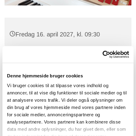
Fredag 16. april 2027, kl. 09:30
Skt. Peders Kirke, Søndre Landevej
63K, 3720 Aakirkeby
Denne hjemmeside bruger cookies
Vi bruger cookies til at tilpasse vores indhold og
Musikalsk legestue ledes af kirkesanger. Karin Bienz.
annoncer, til at vise dig funktioner til sociale medier og til
at analysere vores trafik. Vi deler også oplysninger om
Vi laver sanglege, synger salmer og hygger os i
din brug af vores hjemmeside med vores partnere inden
kirken.
for sociale medier, annonceringspartnere og
analysepartnere. Vores partnere kan kombinere disse
data med andre oplysninger, du har givet dem, eller som