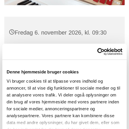
Fredag 6. november 2026, kl. 09:30
Skt. Peders Kirke, Søndre Landevej
63K, 3720 Aakirkeby
Denne hjemmeside bruger cookies
Vi bruger cookies til at tilpasse vores indhold og
Musikalsk legestue ledes af kirkesanger. Karin Bienz.
annoncer, til at vise dig funktioner til sociale medier og til
at analysere vores trafik. Vi deler også oplysninger om
Vi laver sanglege, synger salmer og hygger os i
din brug af vores hjemmeside med vores partnere inden
kirken.
for sociale medier, annonceringspartnere og
analysepartnere. Vores partnere kan kombinere disse
data med andre oplysninger, du har givet dem, eller som