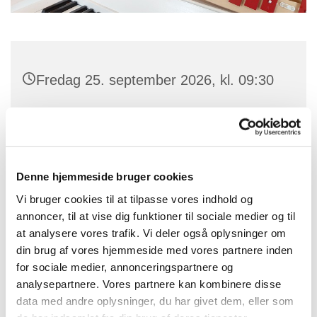
Fredag 25. september 2026, kl. 09:30
Skt. Peders Kirke, Søndre Landevej
63K, 3720 Aakirkeby
Denne hjemmeside bruger cookies
Vi bruger cookies til at tilpasse vores indhold og
Musikalsk legestue ledes af kirkesanger. Karin Bienz.
annoncer, til at vise dig funktioner til sociale medier og til
at analysere vores trafik. Vi deler også oplysninger om
Vi laver sanglege, synger salmer og hygger os i
din brug af vores hjemmeside med vores partnere inden
kirken.
for sociale medier, annonceringspartnere og
analysepartnere. Vores partnere kan kombinere disse
data med andre oplysninger, du har givet dem, eller som