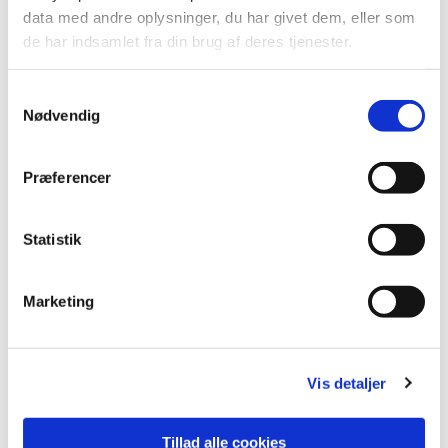
data med andre oplysninger, du har givet dem, eller som
de har indsamlet fra din brug af deres tjenester.
S
Nødvendig
a
m
t
Præferencer
y
k
k
Statistik
e
v
Marketing
a
l
g
Vis detaljer
Tillad alle cookies