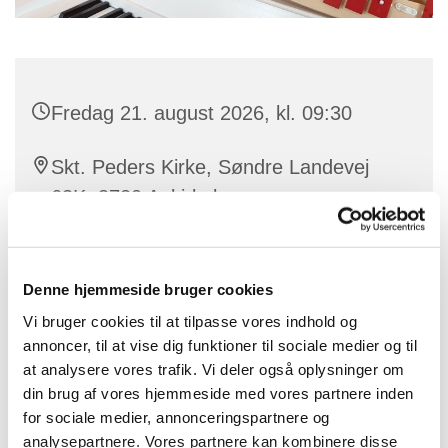
Fredag 21. august 2026, kl. 09:30
Skt. Peders Kirke, Søndre Landevej
63K, 3720 Aakirkeby
Denne hjemmeside bruger cookies
Musikalsk legestue ledes af kirkesanger. Karin Bienz.
Vi bruger cookies til at tilpasse vores indhold og
Vi laver sanglege, synger salmer og hygger os i
annoncer, til at vise dig funktioner til sociale medier og til
kirken.
at analysere vores trafik. Vi deler også oplysninger om
din brug af vores hjemmeside med vores partnere inden
Alle er velkomne - dagplejere, forældre eller
for sociale medier, annonceringspartnere og
bedsteforældre.
analysepartnere. Vores partnere kan kombinere disse