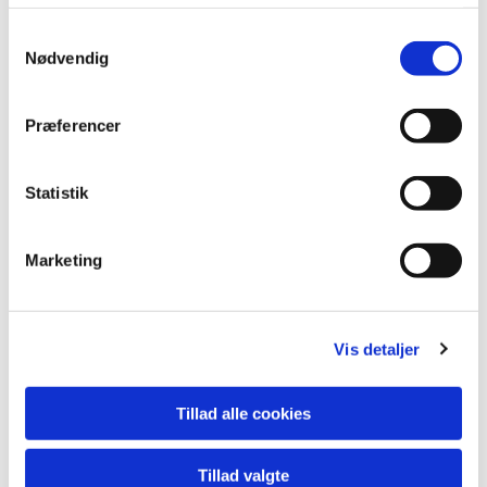
S
Nødvendig
a
m
t
Præferencer
y
k
k
Statistik
e
v
Marketing
a
l
g
Vis detaljer
Du vil måske også kunne lide...
Tillad alle cookies
Tillad valgte