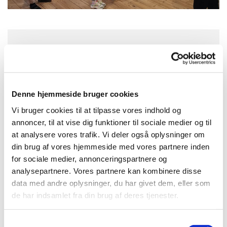
Onsdag 3. februar 2027, kl. 15:45
Konfirmandstue, Nybyvej 2, 3720
Denne hjemmeside bruger cookies
Aakirkeby
Vi bruger cookies til at tilpasse vores indhold og
annoncer, til at vise dig funktioner til sociale medier og til
at analysere vores trafik. Vi deler også oplysninger om
din brug af vores hjemmeside med vores partnere inden
for sociale medier, annonceringspartnere og
analysepartnere. Vores partnere kan kombinere disse
data med andre oplysninger, du har givet dem, eller som
de har indsamlet fra din brug af deres tjenester.
S