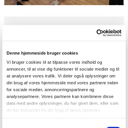
Onsdag 26. august 2026, kl. 15:45
Konfirmandstue, Nybyvej 2, 3720
Denne hjemmeside bruger cookies
Aakirkeby
Vi bruger cookies til at tilpasse vores indhold og
annoncer, til at vise dig funktioner til sociale medier og til
at analysere vores trafik. Vi deler også oplysninger om
din brug af vores hjemmeside med vores partnere inden
for sociale medier, annonceringspartnere og
analysepartnere. Vores partnere kan kombinere disse
data med andre oplysninger, du har givet dem, eller som
de har indsamlet fra din brug af deres tjenester.
S