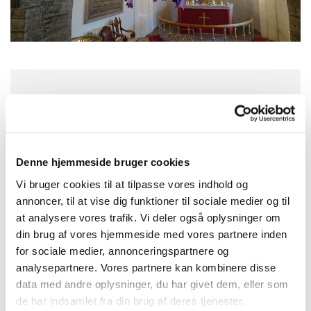
Søndag 29. november 2026, kl. 10:30
Skt. Peders Kirke, Søndre Landevej
Denne hjemmeside bruger cookies
63K, 3720 Aakirkeby
Vi bruger cookies til at tilpasse vores indhold og
annoncer, til at vise dig funktioner til sociale medier og til
Leni Elgbjørn Hansen
at analysere vores trafik. Vi deler også oplysninger om
din brug af vores hjemmeside med vores partnere inden
for sociale medier, annonceringspartnere og
analysepartnere. Vores partnere kan kombinere disse
data med andre oplysninger, du har givet dem, eller som
de har indsamlet fra din brug af deres tjenester.