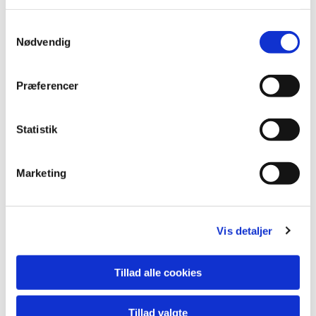
S
Nødvendig
a
m
t
Præferencer
y
k
k
Statistik
e
v
Marketing
a
l
g
Vis detaljer
Du vil måske også kunne lide...
Tillad alle cookies
Tillad valgte