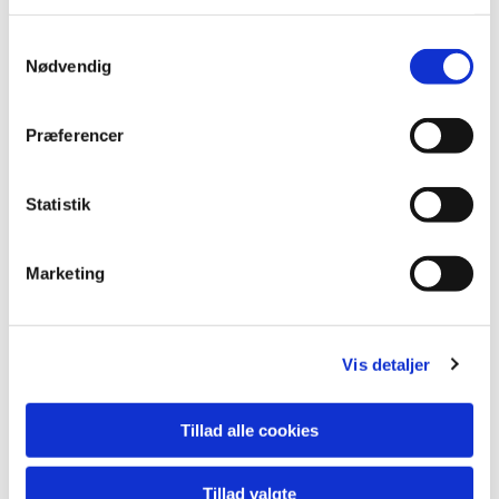
S
Nødvendig
a
m
t
Præferencer
y
k
k
Statistik
e
v
Marketing
a
l
g
Vis detaljer
Du vil måske også kunne lide...
Tillad alle cookies
Tillad valgte