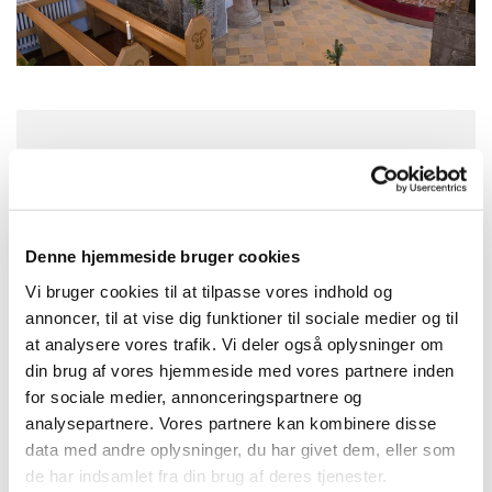
Søndag 13. december 2026, kl. 10:30
Skt. Peders Kirke, Søndre Landevej
Denne hjemmeside bruger cookies
63K, 3720 Aakirkeby
Vi bruger cookies til at tilpasse vores indhold og
annoncer, til at vise dig funktioner til sociale medier og til
Vikar
at analysere vores trafik. Vi deler også oplysninger om
din brug af vores hjemmeside med vores partnere inden
for sociale medier, annonceringspartnere og
analysepartnere. Vores partnere kan kombinere disse
data med andre oplysninger, du har givet dem, eller som
de har indsamlet fra din brug af deres tjenester.