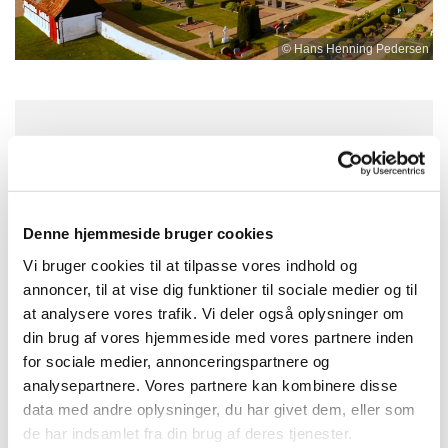
© Hans Henning Pedersen
Søndag 18. oktober 2026, kl. 09:00
Skt. Peders Kirke, Søndre Landevej
Denne hjemmeside bruger cookies
63K, 3720 Aakirkeby
Vi bruger cookies til at tilpasse vores indhold og
annoncer, til at vise dig funktioner til sociale medier og til
Louise Christina Howard
at analysere vores trafik. Vi deler også oplysninger om
din brug af vores hjemmeside med vores partnere inden
for sociale medier, annonceringspartnere og
analysepartnere. Vores partnere kan kombinere disse
data med andre oplysninger, du har givet dem, eller som
de har indsamlet fra din brug af deres tjenester.