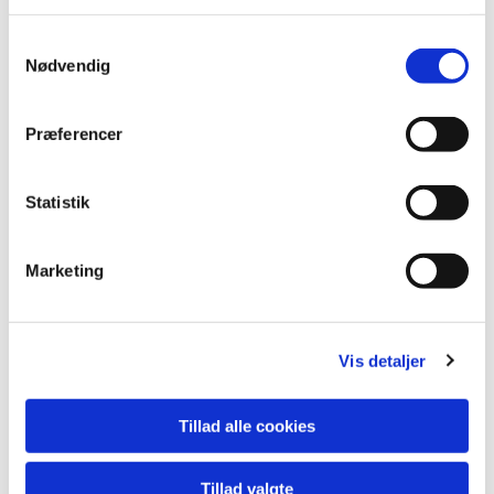
S
Nødvendig
a
m
t
Præferencer
y
k
k
Statistik
e
v
Marketing
a
l
g
Vis detaljer
Du vil måske også kunne lide...
Tillad alle cookies
Tillad valgte