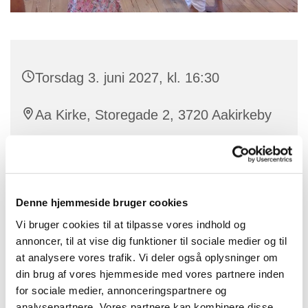
Torsdag 3. juni 2027, kl. 16:30
Aa Kirke, Storegade 2, 3720 Aakirkeby
Vi leger med stemmen og bliver fortrolige med dens
Denne hjemmeside bruger cookies
mange muligheder. Vi synger sange og salmer og
bruger også kroppen i sanglege, remser og danse.
Vi bruger cookies til at tilpasse vores indhold og
Frøspirekoret medvirker ved enkelte
annoncer, til at vise dig funktioner til sociale medier og til
børnegudstjenester og koncerter i løbet af året. Vi
at analysere vores trafik. Vi deler også oplysninger om
forventer ikke, at I er gode til at synge, men blot at I har
din brug af vores hjemmeside med vores partnere inden
lyst at lege og synge sammen. Mor, far eller en anden
for sociale medier, annonceringspartnere og
voksen deltager.
analysepartnere. Vores partnere kan kombinere disse