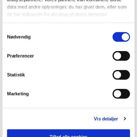
data med andre oplysninger, du har givet dem, eller som
de har indsamlet fra din brug af deres tjenester.
S
Nødvendig
a
m
t
Præferencer
y
k
k
Statistik
e
v
Marketing
a
l
g
Vis detaljer
Tillad alle cookies