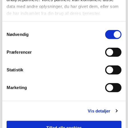
data med andre oplysninger, du har givet dem, eller som
de har indsamlet fra din brug af deres tjenester.
S
Nødvendig
a
m
t
Præferencer
y
k
k
Statistik
e
v
Marketing
a
l
g
Vis detaljer
Tillad alle cookies