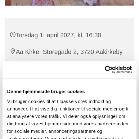
Torsdag 1. april 2027, kl. 16:30
Aa Kirke, Storegade 2, 3720 Aakirkeby
Vi leger med stemmen og bliver fortrolige med dens
Denne hjemmeside bruger cookies
mange muligheder. Vi synger sange og salmer og
bruger også kroppen i sanglege, remser og danse.
Vi bruger cookies til at tilpasse vores indhold og
Frøspirekoret medvirker ved enkelte
annoncer, til at vise dig funktioner til sociale medier og til
børnegudstjenester og koncerter i løbet af året. Vi
at analysere vores trafik. Vi deler også oplysninger om
forventer ikke, at I er gode til at synge, men blot at I har
din brug af vores hjemmeside med vores partnere inden
lyst at lege og synge sammen. Mor, far eller en anden
for sociale medier, annonceringspartnere og
voksen deltager.
analysepartnere. Vores partnere kan kombinere disse