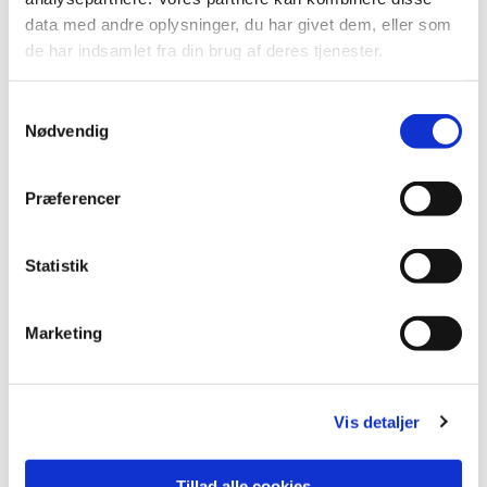
data med andre oplysninger, du har givet dem, eller som
de har indsamlet fra din brug af deres tjenester.
S
Nødvendig
a
m
t
Præferencer
y
k
k
Statistik
e
v
Marketing
a
l
g
Vis detaljer
Tillad alle cookies