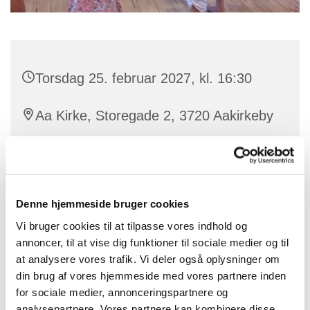
Torsdag 25. februar 2027, kl. 16:30
Aa Kirke, Storegade 2, 3720 Aakirkeby
Vi leger med stemmen og bliver fortrolige med dens
Denne hjemmeside bruger cookies
mange muligheder. Vi synger sange og salmer og
bruger også kroppen i sanglege, remser og danse.
Vi bruger cookies til at tilpasse vores indhold og
Frøspirekoret medvirker ved enkelte
annoncer, til at vise dig funktioner til sociale medier og til
børnegudstjenester og koncerter i løbet af året. Vi
at analysere vores trafik. Vi deler også oplysninger om
forventer ikke, at I er gode til at synge, men blot at I har
din brug af vores hjemmeside med vores partnere inden
lyst at lege og synge sammen. Mor, far eller en anden
for sociale medier, annonceringspartnere og
voksen deltager.
analysepartnere. Vores partnere kan kombinere disse