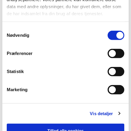
data med andre oplysninger, du har givet dem, eller som
de har indsamlet fra din brug af deres tjenester.
S
Nødvendig
a
m
t
Præferencer
y
k
k
Statistik
e
v
Marketing
a
l
g
Vis detaljer
Tillad alle cookies