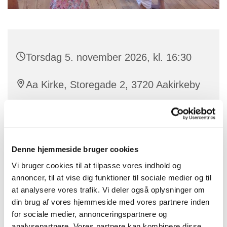
Torsdag 5. november 2026, kl. 16:30
Aa Kirke, Storegade 2, 3720 Aakirkeby
Vi leger med stemmen og bliver fortrolige med dens
Denne hjemmeside bruger cookies
mange muligheder. Vi synger sange og salmer og
bruger også kroppen i sanglege, remser og danse.
Vi bruger cookies til at tilpasse vores indhold og
Frøspirekoret medvirker ved enkelte
annoncer, til at vise dig funktioner til sociale medier og til
børnegudstjenester og koncerter i løbet af året. Vi
at analysere vores trafik. Vi deler også oplysninger om
forventer ikke, at I er gode til at synge, men blot at I har
din brug af vores hjemmeside med vores partnere inden
lyst at lege og synge sammen. Mor, far eller en anden
for sociale medier, annonceringspartnere og
voksen deltager.
analysepartnere. Vores partnere kan kombinere disse