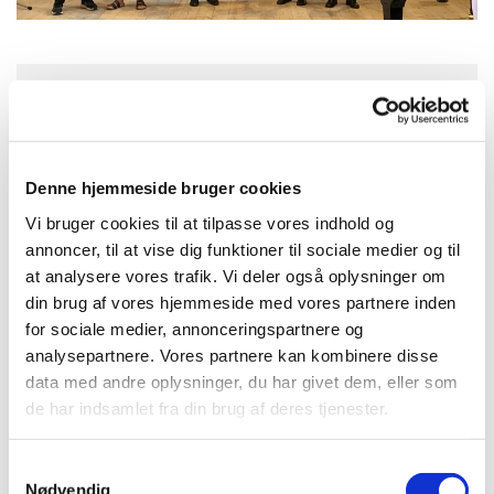
Onsdag 12. maj 2027, kl. 17:00
Aa Kirke, Storegade 2, 3720 Aakirkeby
Denne hjemmeside bruger cookies
Vi bruger cookies til at tilpasse vores indhold og
annoncer, til at vise dig funktioner til sociale medier og til
at analysere vores trafik. Vi deler også oplysninger om
din brug af vores hjemmeside med vores partnere inden
for sociale medier, annonceringspartnere og
analysepartnere. Vores partnere kan kombinere disse
data med andre oplysninger, du har givet dem, eller som
de har indsamlet fra din brug af deres tjenester.
S
Nødvendig