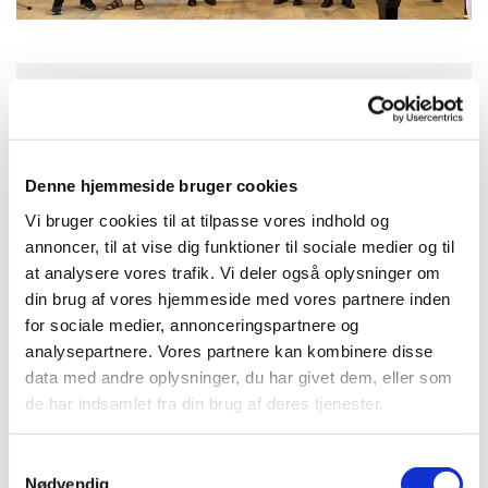
Onsdag 20. januar 2027, kl. 17:00
Aa Kirke, Storegade 2, 3720 Aakirkeby
Denne hjemmeside bruger cookies
Vi bruger cookies til at tilpasse vores indhold og
annoncer, til at vise dig funktioner til sociale medier og til
at analysere vores trafik. Vi deler også oplysninger om
din brug af vores hjemmeside med vores partnere inden
for sociale medier, annonceringspartnere og
analysepartnere. Vores partnere kan kombinere disse
data med andre oplysninger, du har givet dem, eller som
de har indsamlet fra din brug af deres tjenester.
S
Nødvendig