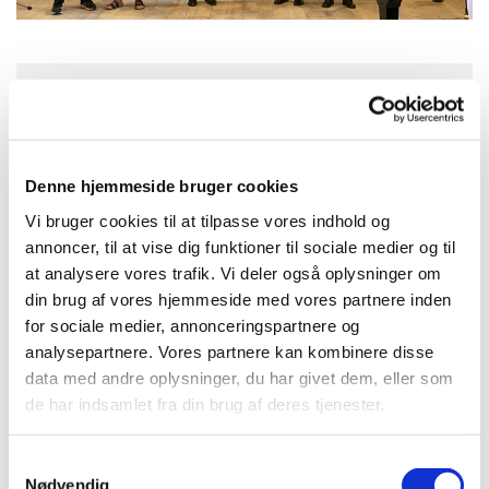
Onsdag 27. januar 2027, kl. 17:00
Aa Kirke, Storegade 2, 3720 Aakirkeby
Denne hjemmeside bruger cookies
Vi bruger cookies til at tilpasse vores indhold og
annoncer, til at vise dig funktioner til sociale medier og til
at analysere vores trafik. Vi deler også oplysninger om
din brug af vores hjemmeside med vores partnere inden
for sociale medier, annonceringspartnere og
analysepartnere. Vores partnere kan kombinere disse
data med andre oplysninger, du har givet dem, eller som
de har indsamlet fra din brug af deres tjenester.
S
Nødvendig