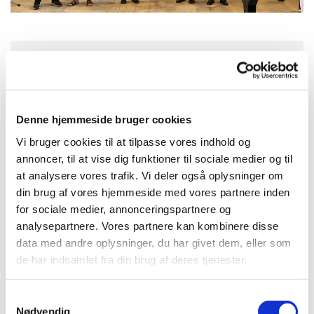
Onsdag 7. oktober 2026, kl. 17:00
Aa Kirke, Storegade 2, 3720 Aakirkeby
Denne hjemmeside bruger cookies
Vi bruger cookies til at tilpasse vores indhold og
annoncer, til at vise dig funktioner til sociale medier og til
at analysere vores trafik. Vi deler også oplysninger om
din brug af vores hjemmeside med vores partnere inden
for sociale medier, annonceringspartnere og
analysepartnere. Vores partnere kan kombinere disse
data med andre oplysninger, du har givet dem, eller som
de har indsamlet fra din brug af deres tjenester.
S
Nødvendig