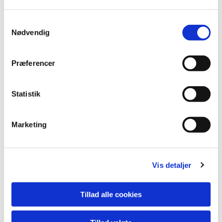
S
Nødvendig
a
m
t
Præferencer
y
k
k
Statistik
e
v
Marketing
a
l
g
Vis detaljer
Du vil måske også kunne lide...
Tillad alle cookies