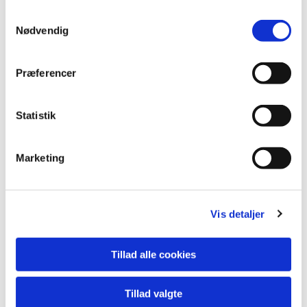
S
Nødvendig
a
m
t
Præferencer
y
k
k
Statistik
e
v
Marketing
a
l
g
Vis detaljer
Du vil måske også kunne lide...
Tillad alle cookies
Tillad valgte