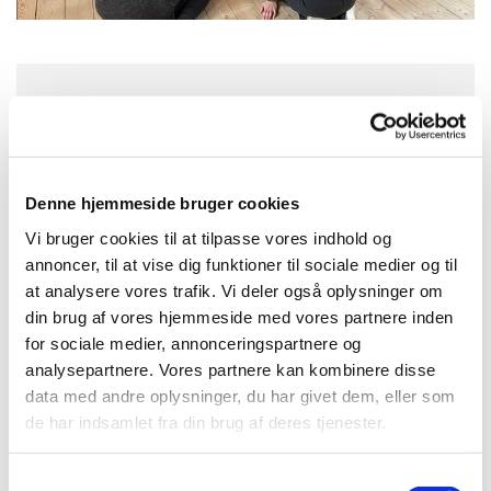
Torsdag 15. april 2027, kl. 09:30 -
10:30
Denne hjemmeside bruger cookies
Aa Kirke, Storegade 2, 3720 Aakirkeby
Vi bruger cookies til at tilpasse vores indhold og
annoncer, til at vise dig funktioner til sociale medier og til
at analysere vores trafik. Vi deler også oplysninger om
din brug af vores hjemmeside med vores partnere inden
for sociale medier, annonceringspartnere og
analysepartnere. Vores partnere kan kombinere disse
data med andre oplysninger, du har givet dem, eller som
de har indsamlet fra din brug af deres tjenester.
S