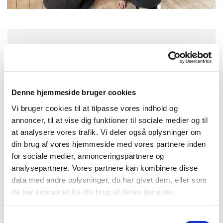
Torsdag 11. februar 2027, kl. 09:30 -
10:30
Denne hjemmeside bruger cookies
Aa Kirke, Storegade 2, 3720 Aakirkeby
Vi bruger cookies til at tilpasse vores indhold og
annoncer, til at vise dig funktioner til sociale medier og til
at analysere vores trafik. Vi deler også oplysninger om
din brug af vores hjemmeside med vores partnere inden
for sociale medier, annonceringspartnere og
analysepartnere. Vores partnere kan kombinere disse
data med andre oplysninger, du har givet dem, eller som
de har indsamlet fra din brug af deres tjenester.
S