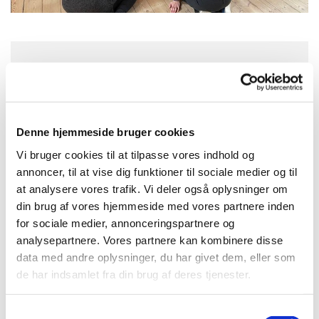
Torsdag 12. november 2026, kl. 09:30
- 10:30
Denne hjemmeside bruger cookies
Aa Kirke, Storegade 2, 3720 Aakirkeby
Vi bruger cookies til at tilpasse vores indhold og
annoncer, til at vise dig funktioner til sociale medier og til
at analysere vores trafik. Vi deler også oplysninger om
din brug af vores hjemmeside med vores partnere inden
for sociale medier, annonceringspartnere og
analysepartnere. Vores partnere kan kombinere disse
data med andre oplysninger, du har givet dem, eller som
de har indsamlet fra din brug af deres tjenester.
S