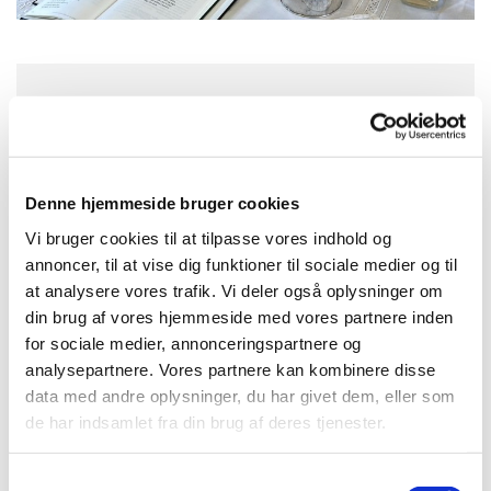
Onsdag 16. december 2026, kl. 10:45
Aabo, Doktorbakken 10, 3720
Denne hjemmeside bruger cookies
Aakirkeby
Vi bruger cookies til at tilpasse vores indhold og
annoncer, til at vise dig funktioner til sociale medier og til
at analysere vores trafik. Vi deler også oplysninger om
din brug af vores hjemmeside med vores partnere inden
for sociale medier, annonceringspartnere og
analysepartnere. Vores partnere kan kombinere disse
data med andre oplysninger, du har givet dem, eller som
de har indsamlet fra din brug af deres tjenester.
S