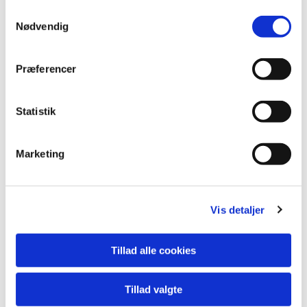
S
Nødvendig
a
m
t
Præferencer
y
k
k
Statistik
e
v
Marketing
a
l
g
Du vil måske også kunne lide...
Vis detaljer
Tillad alle cookies
Tillad valgte