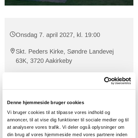
Onsdag 7. april 2027, kl. 19:00
Skt. Peders Kirke, Søndre Landevej
63K, 3720 Aakirkeby
Louise Christina Howard
Denne hjemmeside bruger cookies
Velkommen til aftenandagt i Skt. Peders Kirke på
Vi bruger cookies til at tilpasse vores indhold og
onsdag kl.19.00, hvor vi vil synge fra
annoncer, til at vise dig funktioner til sociale medier og til
Højskolesangbogen. Udover en enkelt læsning byder
at analysere vores trafik. Vi deler også oplysninger om
vi på kaffe.
din brug af vores hjemmeside med vores partnere inden