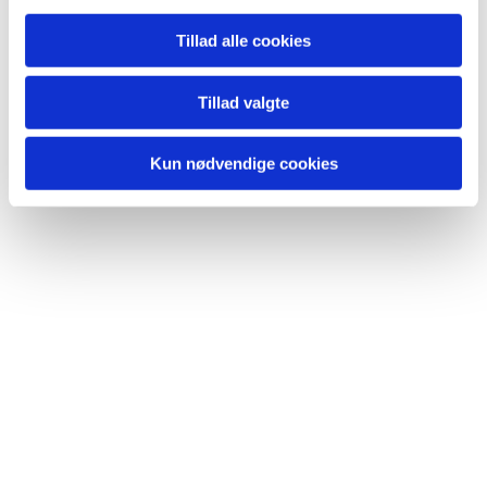
Tillad alle cookies
Tillad valgte
Du vil måske også kunne lide...
Kun nødvendige cookies