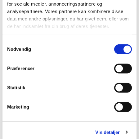
for sociale medier, annonceringspartnere og
Inden sidste sang eller salme beder vi Fader Vor.
analysepartnere. Vores partnere kan kombinere disse
data med andre oplysninger, du har givet dem, eller som
Vel mødt til en hyggelig og højtidelig stund i vor gamle
de har indsamlet fra din brug af deres tjenester.
kirke.
S
Nødvendig
a
m
t
Præferencer
y
k
k
Statistik
e
v
Marketing
a
l
g
Vis detaljer