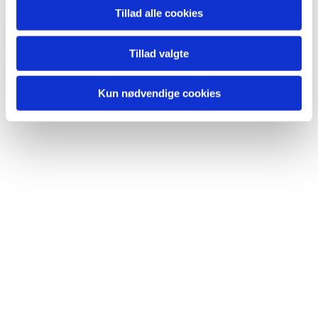
Tillad alle cookies
Du vil måske også kunne lide...
Tillad valgte
Kun nødvendige cookies