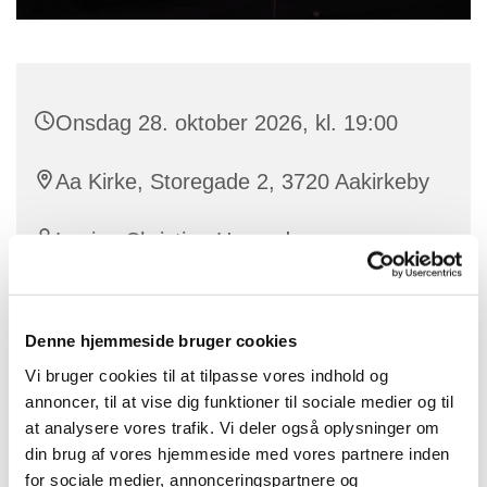
Onsdag 28. oktober 2026, kl. 19:00
Aa Kirke, Storegade 2, 3720 Aakirkeby
Louise Christina Howard
Denne hjemmeside bruger cookies
Velkommen til aftenandagt i Aa Kirke onsdag kl.19.00,
Vi bruger cookies til at tilpasse vores indhold og
hvor vi vil synge fra Højskolesangbogen. Udover
annoncer, til at vise dig funktioner til sociale medier og til
en enkelt læsning byder vi på kaffe.
at analysere vores trafik. Vi deler også oplysninger om
Inden sidste sang eller salme beder vi Fader Vor.
din brug af vores hjemmeside med vores partnere inden
for sociale medier, annonceringspartnere og