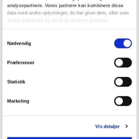
Vel mødt til en hyggelig og højtidelig stund i vor gamle
analysepartnere. Vores partnere kan kombinere disse
kirke.
data med andre oplysninger, du har givet dem, eller som
de har indsamlet fra din brug af deres tjenester.
S
Nødvendig
a
m
t
Præferencer
y
k
k
Statistik
e
v
Marketing
a
l
g
Vis detaljer