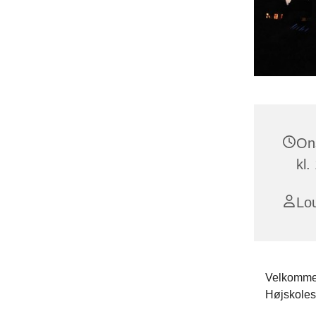
On
kl.
Lou
Velkommen 
Højskoles