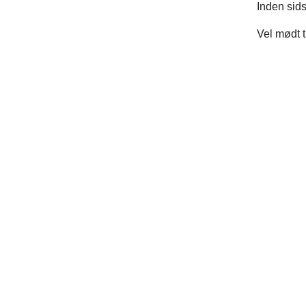
Inden sids
Vel mødt t