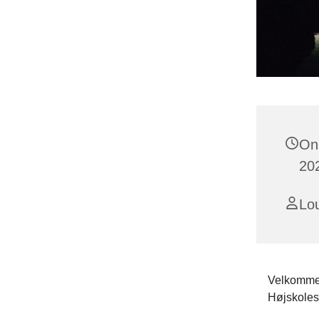
On
202
Lou
Velkommen 
Højskoles