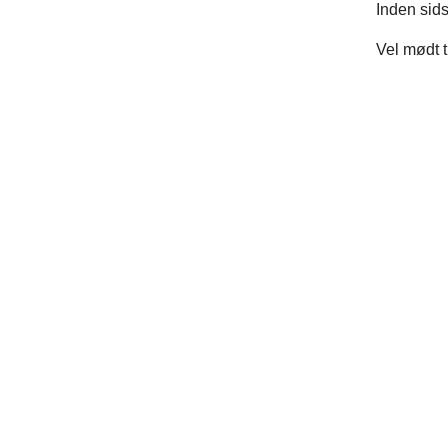
Inden sids
Vel mødt t