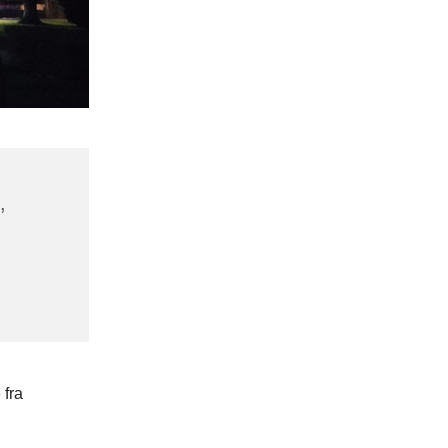
,
 fra